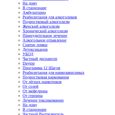
На дому
В стационаре
Амбулаторно
Реабилитация для алкоголиков
Подростковый алкоголизм
Женский алкоголизм
Хронический алкоголизм
Принудительное лечение
Алкогольное отравление
Снятие ломки
Детоксикация
УБОД
Частный диспансер
Daytop
Программа 12 Шагов
Реабилитация для наркозависимых
Подростковая наркомания
От лёгких наркотиков
От солей
От мефедрона
От героина
Лечение токсикомании
На дому
В стационаре
Частный Вытрезвитель