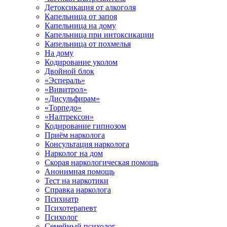
Детоксикация от алкоголя
Капельница от запоя
Капельница на дому
Капельница при интоксикации
Капельница от похмелья
На дому
Кодирование уколом
Двойной блок
«Эспераль»
«Вивитрол»
«Дисульфирам»
«Торпедо»
«Налтрексон»
Кодирование гипнозом
Приём нарколога
Консультация нарколога
Нарколог на дом
Скорая наркологическая помощь
Анонимная помощь
Тест на наркотики
Справка нарколога
Психиатр
Психотерапевт
Психолог
Семейный психолог