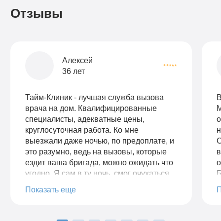
Отзывы
Алексей
36 лет
Тайм-Клиник - лучшая служба вызова
В
врача на дом. Квалифицированные
М
специалисты, адекватные цены,
о
круглосуточная работа. Ко мне
н
выезжали даже ночью, по предоплате, и
С
это разумно, ведь на вызовы, которые
в
ездит ваша бригада, можно ожидать что
о
угодно. Я сам в ту ночь, смог очухаться
Б
спустя 20 минут звонков в домофон.
р
Показать еще
Бригада не уезжала, а дозванивалась до
к
меня до пьяного.