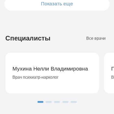
Показать еще
Подробнее
Подробнее
Подробнее
Подробнее
Подробнее
Подробнее
Подробнее
Заказать
Заказать
Заказать
Заказать
Заказать
Заказать
Заказать
Специалисты
Все врачи
Мухина Нелли Владимировна
Врач психиатр-нарколог
В
Подробнее
Заказать