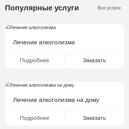
Популярные услуги
4-х местная комната
2
Все услуги
Диагностика
Групповая терапия
Детоксикация
Лечение алкоголизма
Круглосуточное наблюдение
Поддержка родственников
Подробнее
Заказать
4-х разовое питание
Больничный лист
Лечение алкоголизма на дому
Записаться
Подробнее
Заказать