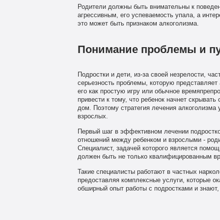
Родители должны быть внимательны к поведен
агрессивным, его успеваемость упала, а инте
это может быть признаком алкоголизма.
Понимание проблемы и п
Подростки и дети, из-за своей незрелости, ча
серьезность проблемы, которую представляет 
его как простую игру или обычное времяпрепро
привести к тому, что ребенок начнет скрывать
дом. Поэтому стратегия лечения алкоголизма 
взрослых.
Первый шаг в эффективном лечении подростко
отношений между ребенком и взрослыми - роди
Специалист, задачей которого является помощ
должен быть не только квалифицированным вр
Такие специалисты работают в частных наркол
предоставляя комплексные услуги, которые о
обширный опыт работы с подростками и знают, 