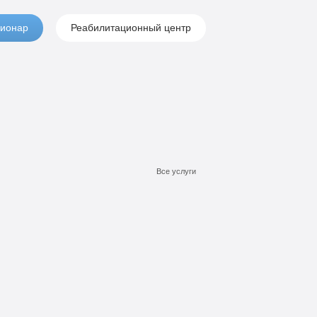
ионар
Реабилитационный центр
Все услуги
Подробнее
Подробнее
Подробнее
Заказать
Заказать
Заказать