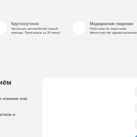
На дому
Капельница от
В стационаре
Капельница 
Частный Вытрезвитель
Капе
Круглосуточно
Медицинские лицензии
Детоксикация от алкоголя
Капельница
Несколько автомобилей скорой
Работаем по лицензиям
помощи. Приезжаем за 30 минут
Министерства здравоохранени
На дому
«Дисульфирам»
Кодирование уколом
«Торпедо»
Двойной блок
«Налтрексон»
«Эспераль»
Кодировани
«Вивитрол»
Приём нарколога
иём
Анонимная пом
Консультация нарколога
Тест на наркотики
Нарколог на дом
 клиники или
Справка нарколог
Скорая наркологическая помощь
Психиатр
етали и
Лечение психоза
Психотерапевт
Лечение панич
Психолог
Лечение игроман