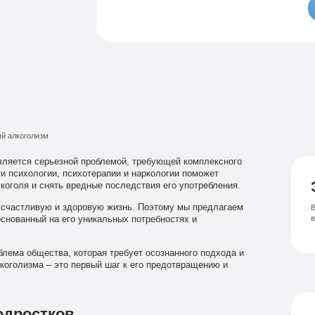
Семейный психолог
Психиатрическая клиника
Лечение соза
Лечение депрессии
й алкоголизм
вляется серьезной проблемой, требующей комплексного
и психологии, психотерапии и наркологии поможет
коголя и снять вредные последствия его употребления.
 счастливую и здоровую жизнь. Поэтому мы предлагаем
В
снованный на его уникальных потребностях и
блема общества, которая требует осознанного подхода и
коголизма – это первый шаг к его предотвращению и
одростков