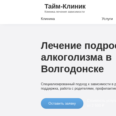
Тайм-Клиник
Клиника лечения зависимости
Клиника
Услуги
Лечение А
Лечение Н
Лечение подро
Вывод из з
алкоголизма в
Кодировани
Волгодонске
Наркологи
Психиатри
Специализированный подход к зависимости в р
поддержка, работа с родителями, профилакти
Стоимость услуг
Оставить заявку
от 2 500 ₽