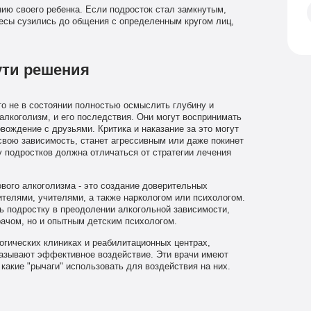
ию своего ребенка. Если подросток стал замкнутым,
ресы сузились до общения с определенным кругом лиц,
ути решения
сто не в состоянии полностью осмыслить глубину и
алкоголизм, и его последствия. Они могут воспринимать
вождение с друзьями. Критика и наказание за это могут
 свою зависимость, станет агрессивным или даже покинет
у подростков должна отличаться от стратегии лечения
вого алкоголизма - это создание доверительных
телями, учителями, а также наркологом или психологом.
ь подростку в преодолении алкогольной зависимости,
ачом, но и опытным детским психологом.
огических клиниках и реабилитационных центрах,
казывают эффективное воздействие. Эти врачи имеют
какие "рычаги" использовать для воздействия на них.