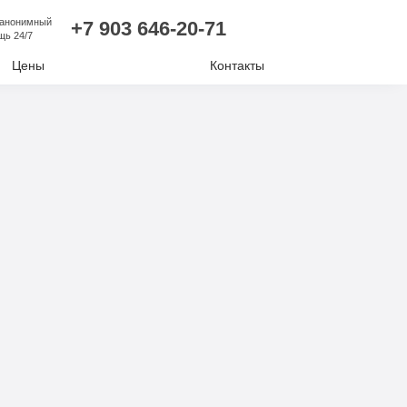
 анонимный
+7 903 646-20-71
щь 24/7
Цены
Контакты
лизм
ий алкоголизм
нудительное лечение
е отравление
ковая наркомания
отиков
комании