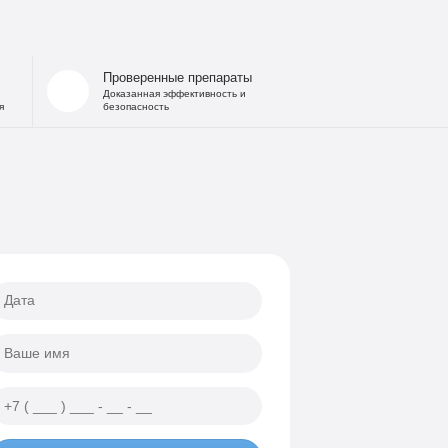
 запоя
на дому
льница при интоксикации
Проверенные препараты
 от похмелья
Доказанная эффективность и
я
безопасность
е гипнозом
ощь
а
еских атак
ии