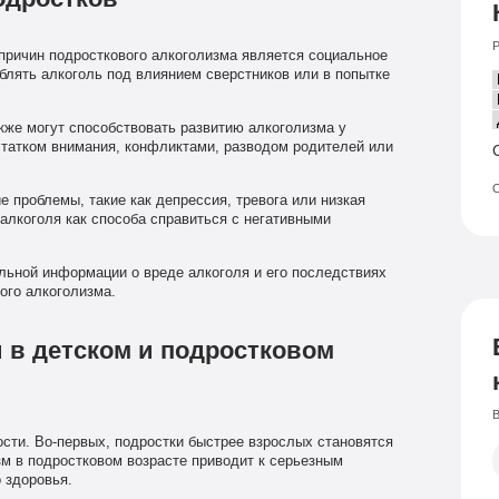
Р
причин подросткового алкоголизма является социальное
блять алкоголь под влиянием сверстников или в попытке
же могут способствовать развитию алкоголизма у
статком внимания, конфликтами, разводом родителей или
О
 проблемы, такие как депрессия, тревога или низкая
 алкоголя как способа справиться с негативными
ьной информации о вреде алкоголя и его последствиях
ого алкоголизма.
 в детском и подростковом
В
сти. Во-первых, подростки быстрее взрослых становятся
зм в подростковом возрасте приводит к серьезным
 здоровья.