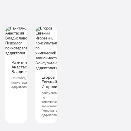
идуальное
ние
ие
изов
зов
еживание
живание
мики
ики
Ракитянская
льниц
Анастасия
ич
Владиславовна
ьниц
Егоров
Психолог,
Евгений
й
психотерапевт,
Игоревич
аддиктолог
Консультант
исаться
по
химической
саться
зависимости
(консультант-
аддиктолог)