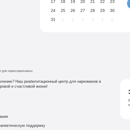
17
18
19
20
21
22
23
24
25
26
27
28
29
30
31
1
2
3
4
5
6
я для наркозависимых
влению? Наш реабилитационный центр для наркоманов в
ровой и счастливой жизни!
В
ания
рапевтическую поддержку