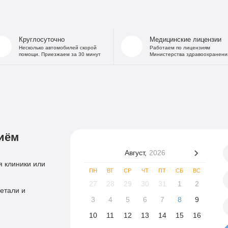
Круглосуточно
Медицинские лицензии
Несколько автомобилей скорой
Работаем по лицензиям
помощи. Приезжаем за 30 минут
Министерства здравоохранени
иём
Август,
2026
 клиники или
ПН
ВТ
СР
ЧТ
ПТ
СБ
ВС
27
28
29
30
31
1
2
етали и
3
4
5
6
7
8
9
10
11
12
13
14
15
16