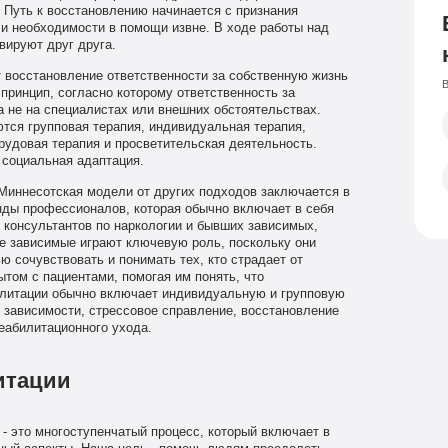
 Путь к восстановлению начинается с признания
и необходимости в помощи извне. В ходе работы над
вируют друг друга.
 восстановление ответственности за собственную жизнь
В
принцип, согласно которому ответственность за
а не на специалистах или внешних обстоятельствах.
тся групповая терапия, индивидуальная терапия,
трудовая терапия и просветительская деятельность.
 социальная адаптация.
Миннесотская модели от других подходов заключается в
ды профессионалов, которая обычно включает в себя
, консультантов по наркологии и бывших зависимых,
 зависимые играют ключевую роль, поскольку они
 сочувствовать и понимать тех, кто страдает от
том с пациентами, помогая им понять, что
литации обычно включает индивидуальную и групповую
 зависимости, стрессовое справление, восстановление
еабилитационного ухода.
итации
- это многоступенчатый процесс, который включает в