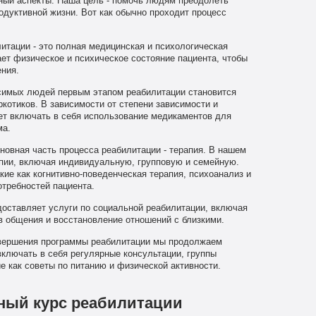
ный аспекты. Наша цель - помочь людям преодолеть
одуктивной жизни. Вот как обычно проходит процесс
итации - это полная медицинская и психологическая
ет физическое и психическое состояние пациента, чтобы
ния.
имых людей первым этапом реабилитации становится
котиков. В зависимости от степени зависимости и
ет включать в себя использование медикаментов для
ма.
новная часть процесса реабилитации - терапия. В нашем
пии, включая индивидуальную, групповую и семейную.
ие как когнитивно-поведенческая терапия, психоанализ и
отребностей пациента.
оставляет услуги по социальной реабилитации, включая
в общения и восстановление отношений с близкими.
ершения программы реабилитации мы продолжаем
ключать в себя регулярные консультации, группы
е как советы по питанию и физической активности.
ный курс реабилитации