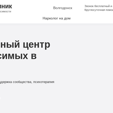
иник
Звонок бесплатный и
Волгодонск
Круглосуточная помо
исимости
Нарколог на дом
лкоголизма
аркомании
ный центр
апоя
симых в
е от Алкоголизма
ческая помощь
ческая помощь
ддержка сообщества, психотерапия
и