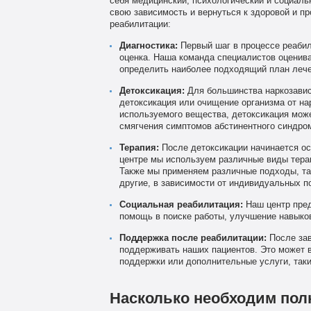
себя медицинский, психологический и социаль
свою зависимость и вернуться к здоровой и пр
реабилитации:
Диагностика:
Первый шаг в процессе реабил
оценка. Наша команда специалистов оценива
определить наиболее подходящий план лече
Детоксикация:
Для большинства наркозавис
детоксикация или очищение организма от нар
используемого вещества, детоксикация мож
смягчения симптомов абстинентного синдро
Терапия:
После детоксикации начинается ос
центре мы используем различные виды тера
Также мы применяем различные подходы, так
другие, в зависимости от индивидуальных п
Социальная реабилитация:
Наш центр пред
помощь в поиске работы, улучшение навыко
Поддержка после реабилитации:
После зав
поддерживать наших пациентов. Это может в
поддержки или дополнительные услуги, таки
Насколько необходим пол