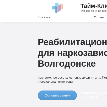
Тайм-Кл
Клиника лечения зав
Клиника
Услуги
Лечение А
Лечение Н
Реабилитацион
Вывод из з
для наркозави
Кодировани
Волгодонске
Наркологи
Психиатри
Комплексное восстановление души и тела. По
и социальная интеграция
Стоимость услуг
Оставить заявку
от 40 000 ₽