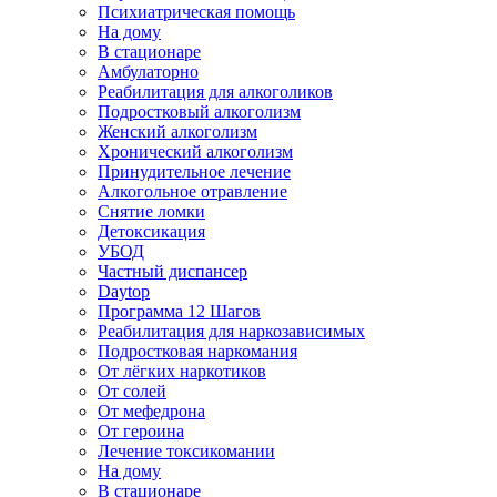
Психиатрическая помощь
На дому
В стационаре
Амбулаторно
Реабилитация для алкоголиков
Подростковый алкоголизм
Женский алкоголизм
Хронический алкоголизм
Принудительное лечение
Алкогольное отравление
Снятие ломки
Детоксикация
УБОД
Частный диспансер
Daytop
Программа 12 Шагов
Реабилитация для наркозависимых
Подростковая наркомания
От лёгких наркотиков
От солей
От мефедрона
От героина
Лечение токсикомании
На дому
В стационаре