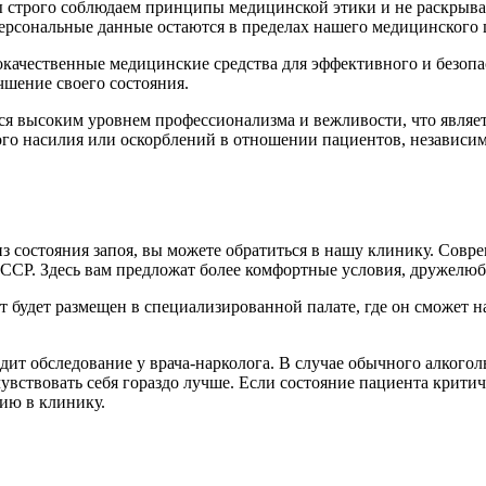
ы строго соблюдаем принципы медицинской этики и не раскры
персональные данные остаются в пределах нашего медицинского 
качественные медицинские средства для эффективного и безопас
чшение своего состояния.
ется высоким уровнем профессионализма и вежливости, что явл
го насилия или оскорблений в отношении пациентов, независимо
 состояния запоя, вы можете обратиться в нашу клинику. Совр
СССР. Здесь вам предложат более комфортные условия, дружелю
будет размещен в специализированной палате, где он сможет нах
т обследование у врача-нарколога. В случае обычного алкогол
увствовать себя гораздо лучше. Если состояние пациента критич
цию в клинику.