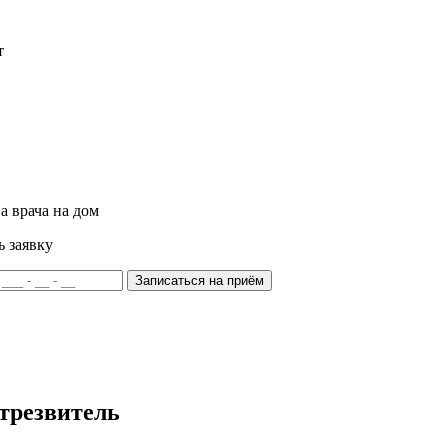
т
а врача на дом
ь заявку
Записаться на приём
трезвитель