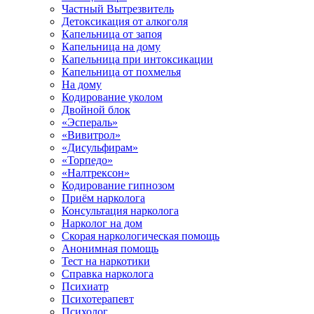
Частный Вытрезвитель
Детоксикация от алкоголя
Капельница от запоя
Капельница на дому
Капельница при интоксикации
Капельница от похмелья
На дому
Кодирование уколом
Двойной блок
«Эспераль»
«Вивитрол»
«Дисульфирам»
«Торпедо»
«Налтрексон»
Кодирование гипнозом
Приём нарколога
Консультация нарколога
Нарколог на дом
Скорая наркологическая помощь
Анонимная помощь
Тест на наркотики
Справка нарколога
Психиатр
Психотерапевт
Психолог