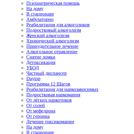
Психиатрическая помощь
На дому
В стационаре
Амбулаторно
Реабилитация для алкоголиков
Подростковый алкоголизм
Женский алкоголизм
Хронический алкоголизм
Принудительное лечение
Алкогольное отравление
Снятие ломки
Детоксикация
УБОД
Частный диспансер
Daytop
Программа 12 Шагов
Реабилитация для наркозависимых
Подростковая наркомания
От лёгких наркотиков
От солей
От мефедрона
От героина
Лечение токсикомании
На дому
В стационаре