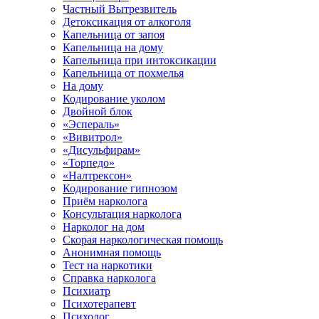
Частный Вытрезвитель
Детоксикация от алкоголя
Капельница от запоя
Капельница на дому
Капельница при интоксикации
Капельница от похмелья
На дому
Кодирование уколом
Двойной блок
«Эспераль»
«Вивитрол»
«Дисульфирам»
«Торпедо»
«Налтрексон»
Кодирование гипнозом
Приём нарколога
Консультация нарколога
Нарколог на дом
Скорая наркологическая помощь
Анонимная помощь
Тест на наркотики
Справка нарколога
Психиатр
Психотерапевт
Психолог