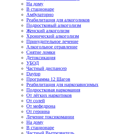
На дому
В стационаре
Амбулаторно
Реабилитация для алкоголиков
Подростковый алкоголизм
Женский алкоголизм
Хронический алкоголизм
Принудительное лечение
Алкогольное отравление
Снятие ломки
Детоксикация
УБОД
Частный диспансер
Daytop
Программа 12 Шагов
Реабилитация для наркозависимых
Подростковая наркомания
От лёгких наркотиков
От солей
От мефедрона
От героина
Лечение токсикомании
На дому
В стационаре
Частный Вытрезвитель