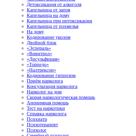
Детоксикация от алкоголя
Капельница от запоя
Капельница на дому
Капельница при интоксикации
Капельница от похмелья
На дому
Кодирование уколом
Двойной блок
«Эспераль»
«Вивитрол»
«Дисульфирам»
«Торпедо»
«Налтрексон»
Кодирование гипнозом
Приём нарколога
Консультация нарколога
Нарколог на дом
Скорая наркологическая помощь
Анонимная помощь
Тест на наркотики
Справка нарколога
Психиатр
Психотерапевт
Психолог
Семейный психолог