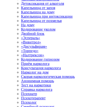
Детоксикация от алкоголя
Капельница от запоя
Капельница на дому
Капельница при интоксикации
Капельница от похмелья
На дому
Кодирование уколом
Двойной блок
«Эспераль»
«Вивитрол»
«Дисульфирам»
«Торпедо»
«Налтрексон»
Кодирование гипнозом
Приём нарколога
Консультация нарколога
Нарколог на дом
Скорая наркологическая помощь
Анонимная помощь
Тест на наркотики
Справка нарколога
Психиатр
Психотерапевт
Психолог
Семейный психолог