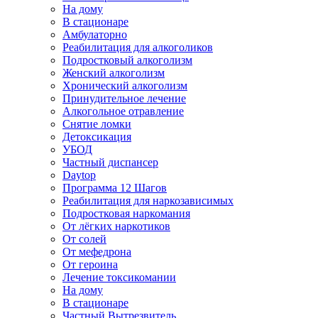
На дому
В стационаре
Амбулаторно
Реабилитация для алкоголиков
Подростковый алкоголизм
Женский алкоголизм
Хронический алкоголизм
Принудительное лечение
Алкогольное отравление
Снятие ломки
Детоксикация
УБОД
Частный диспансер
Daytop
Программа 12 Шагов
Реабилитация для наркозависимых
Подростковая наркомания
От лёгких наркотиков
От солей
От мефедрона
От героина
Лечение токсикомании
На дому
В стационаре
Частный Вытрезвитель